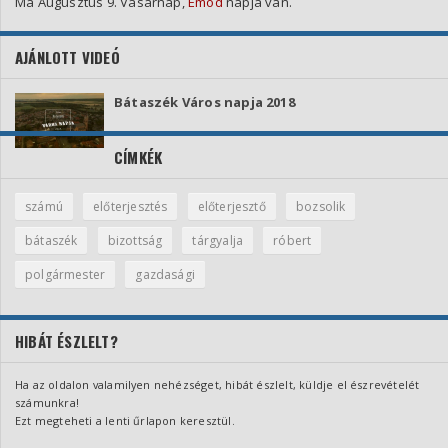
Ma Augusztus 9. Vasárnap,
Emod
napja van.
AJÁNLOTT VIDEÓ
Bátaszék Város napja 2018
CÍMKÉK
számú
előterjesztés
előterjesztő
bozsolik
bátaszék
bizottság
tárgyalja
róbert
polgármester
gazdasági
HIBÁT ÉSZLELT?
Ha az oldalon valamilyen nehézséget, hibát észlelt, küldje el észrevételét
számunkra!
Ezt megteheti a lenti űrlapon keresztül.