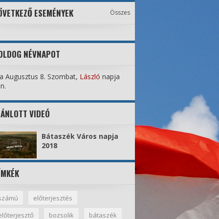
ÖVETKEZŐ ESEMÉNYEK
Összes
OLDOG NÉVNAPOT
a Augusztus 8. Szombat,
László
napja
n.
JÁNLOTT VIDEÓ
Bátaszék Város napja
2018
ÍMKÉK
számú
előterjesztés
előterjesztő
bozsolik
bátaszék