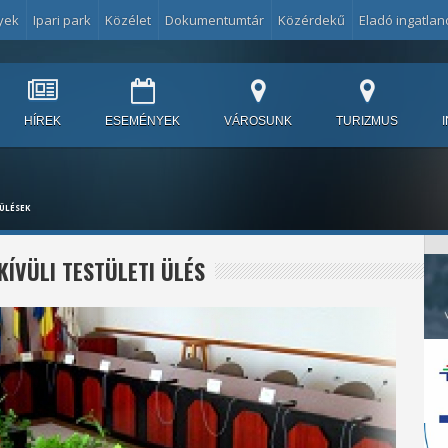
yek
Ipari park
Közélet
Dokumentumtár
Közérdekű
Eladó ingatlan
HÍREK
ESEMÉNYEK
VÁROSUNK
TURIZMUS
ÜLÉSEK
KÍVÜLI TESTÜLETI ÜLÉS