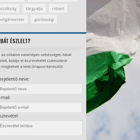
bizottság
tárgyalja
róbert
polgármester
gazdasági
IBÁT ÉSZLELT?
 az oldalon valamilyen nehézséget, hibát
zlelt, küldje el észrevételét számunkra!
t megteheti a lenti űrlapon keresztül.
ejelentő neve:
mail:
zrevétel: