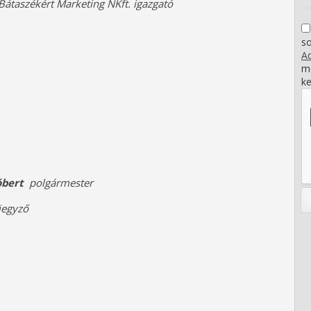
Bátaszékért Marketing NKft. igazgató
s
Ad
me
ke
Róbert
polgármester
jegyző