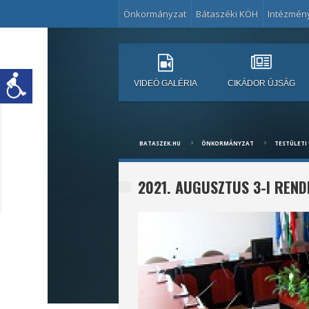
Önkormányzat
Bátaszéki KÖH
Intézmén
VIDEÓ GALÉRIA
CIKÁDOR ÚJSÁG
BATASZEK.HU
ÖNKORMÁNYZAT
TESTÜLETI 
2021. AUGUSZTUS 3-I REND