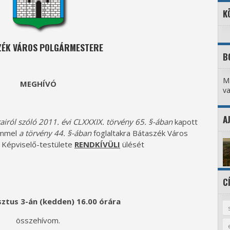
K
ZÉK VÁROS POLGÁRMESTERE
B
M
MEGHÍVÓ
va
A
ról szóló 2011. évi CLXXXIX. törvény 65. §-ában
kapott
emmel
a törvény 44. §-ában
foglaltakra Bátaszék Város
Képviselő-testülete
RENDKÍVÜLI
ülését
C
ztus 3-án (kedden) 16.00 órára
összehívom.