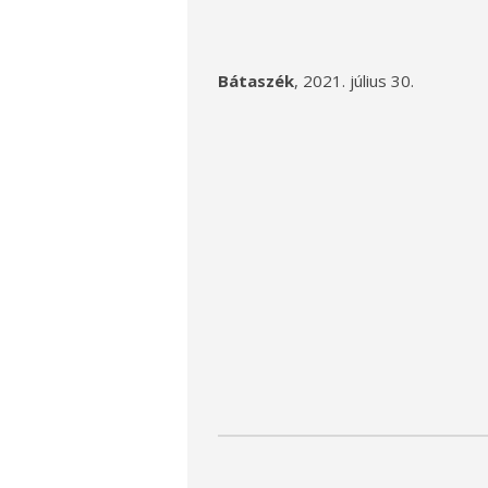
Bátaszék
, 2021. júl
Dr. B