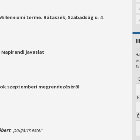
illenniumi terme. Bátaszék, Szabadság u. 4
.
H
Napirendi javaslat
Ha
és
Ez
B
apok szeptemberi megrendezéséről
E-
És
Róbert
polgármester