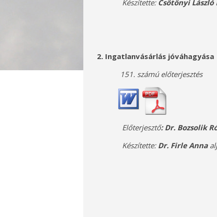
Készítette:
Csötönyi László
2. Ingatlanvásárlás jóváhagyása
151. számú előterjesztés
Előterjesztő
: Dr. Bozsolik 
Készítette:
Dr. Firle Anna
al