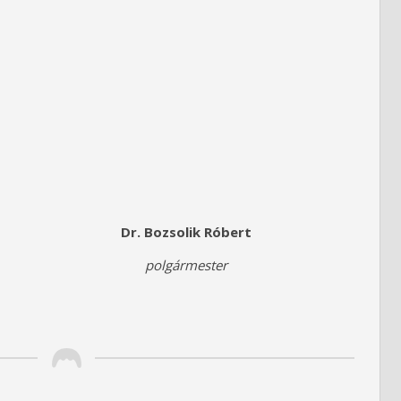
ius 30.
ozsolik Róbert
polgármester