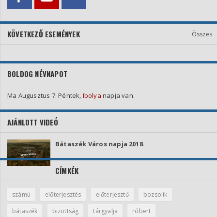
KÖVETKEZŐ ESEMÉNYEK
Összes
BOLDOG NÉVNAPOT
Ma Augusztus 7. Péntek,
Ibolya
napja van.
AJÁNLOTT VIDEÓ
Bátaszék Város napja 2018
CÍMKÉK
számú
előterjesztés
előterjesztő
bozsolik
bátaszék
bizottság
tárgyalja
róbert