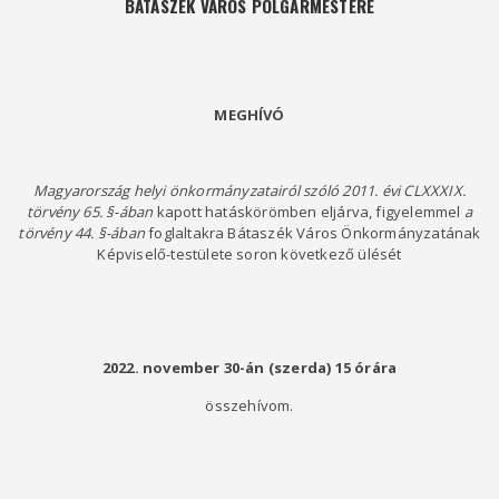
BÁTASZÉK VÁROS POLGÁRMESTERE
MEGHÍVÓ
Magyarország helyi önkormányzatairól szóló 2011. évi CLXXXIX.
törvény 65. §-ában
kapott hatáskörömben eljárva, figyelemmel
a
törvény 44. §-ában
foglaltakra Bátaszék Város Önkormányzatának
Képviselő-testülete soron következő ülését
2022. november 30-án (szerda)
15
órára
összehívom.