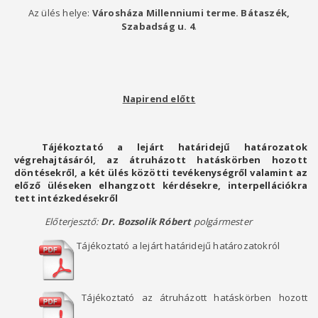
Az ülés helye:
Városháza Millenniumi terme. Bátaszék,
Szabadság u. 4
.
Napirend előtt
Tájékoztató a lejárt határidejű határozatok
végrehajtásáról, az átruházott hatáskörben hozott
döntésekről, a két ülés közötti tevékenységről valamint az
előző üléseken elhangzott kérdésekre, interpellációkra
tett intézkedésekről
Előterjesztő:
Dr. Bozsolik Róbert
polgármester
Tájékoztató a lejárt határidejű határozatokról
Tájékoztató az átruházott hatáskörben hozott