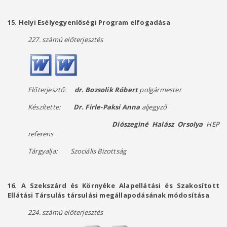
15. Helyi Esélyegyenlőségi Program elfogadása
227. számú előterjesztés
Előterjesztő:
dr. Bozsolik Róbert
polgármester
Készítette:
Dr. Firle-Paksi Anna
aljegyző
Diószeginé Halász Orsolya
HEP
referens
Tárgyalja: Szociális Bizottság
16.
A Szekszárd és Környéke Alapellátási és Szakosított
Ellátási Társulás társulási megállapodásának módosítása
224. számú előterjesztés