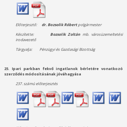
Előterjesztő:
dr. Bozsolik Róbert
polgármester
Készítette:
Bozsolik Zoltán
mb. városüzemeltetési
irodavezető
Tárgyalja: Pénzügyi és Gazdasági Bizottság
25. Ipari parkban fekvő ingatlanok bérletére vonatkozó
szerződés módosításának jóváhagyása
237. számú előterjesztés