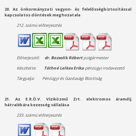
20. Az önkormányzati vagyon- és felelősségbiztosítással
kapcsolatos döntések meghozatala
212. számú előterjesztés
Előterjesztő:
dr. Bozsolik Róbert
polgármester
Készítette:
Tóthné Lelkes Erika
pénzügyi irodavezető
Tárgyalja: Pénzügyi és Gazdasági Bizottság
21. Az E.R.Ö.V. Víziközmű Zrt. elektromos áramdíj
hátralékára kezesség vállalása
233. számú előterjesztés