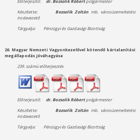
Előterjesztő:
dr. Bozsolik Róbert
polgármester
Készítette:
Bozsolik Zoltán
mb. városüzemeltetési
irodavezető
Tárgyalja: Pénzügyi és Gazdasági Bizottság
26. Magyar Nemzeti Vagyonkezelővel kötendő kártalanítási
megállapodás jóváhagyása
239. számú előterjesztés
Előterjesztő:
dr. Bozsolik Róbert
polgármester
Készítette:
Bozsolik Zoltán
mb. városüzemeltetési
irodavezető
Tárgyalja: Pénzügyi és Gazdasági Bizottság