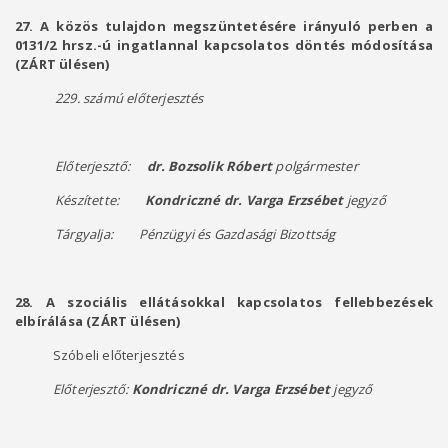
27. A közös tulajdon megszüntetésére irányuló perben a
0131/2 hrsz.-ú ingatlannal kapcsolatos döntés módosítása
(ZÁRT ülésen)
229. számú előterjesztés
Előterjesztő:
dr. Bozsolik Róbert
polgármester
Készítette:
Kondriczné dr. Varga Erzsébet
jegyző
Tárgyalja: Pénzügyi és Gazdasági Bizottság
28.
A szociális ellátásokkal kapcsolatos fellebbezések
elbírálása (ZÁRT ülésen)
Szóbeli előterjesztés
Előterjesztő:
Kondriczné dr. Varga Erzsébet
jegyző