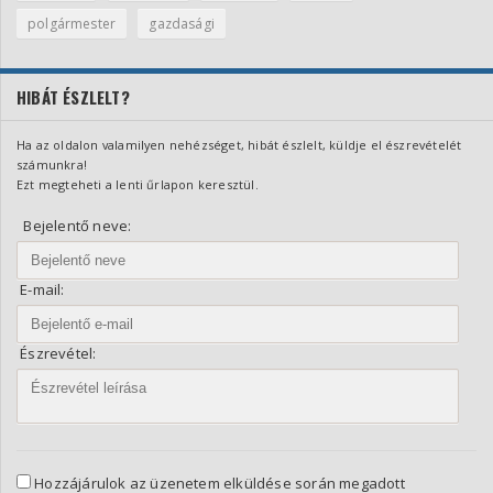
polgármester
gazdasági
HIBÁT ÉSZLELT?
Ha az oldalon valamilyen nehézséget, hibát észlelt, küldje el észrevételét
számunkra!
Ezt megteheti a lenti űrlapon keresztül.
Bejelentő neve:
E-mail:
Észrevétel:
Hozzájárulok az üzenetem elküldése során megadott