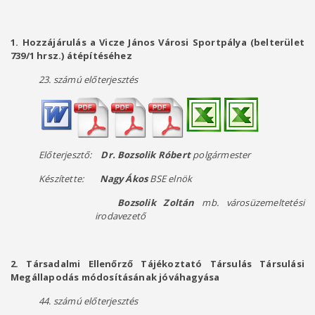
1. Hozzájárulás a Vicze János Városi Sportpálya (belterület
739/1 hrsz.) átépítéséhez
23. számú előterjesztés
Előterjesztő:
Dr. Bozsolik Róbert
polgármester
Készítette:
Nagy Ákos
BSE elnök
Bozsolik Zoltán
mb. városüzemeltetési
irodavezető
2.
Társadalmi Ellenőrző Tájékoztató Társulás Társulási
Megállapodás módosításának jóváhagyása
44. számú előterjesztés