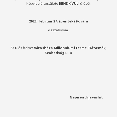
Képviselő-testülete
RENDKÍVÜLI
ülését
2023. február 24. (péntek)
9
órára
összehívom.
Az ülés helye:
Városháza Millenniumi terme. Bátaszék,
Szabadság u. 4
.
Napirendi javaslat