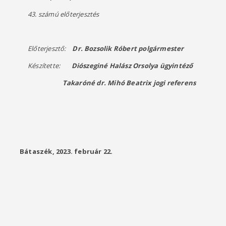
43. számú előterjesztés
Előterjesztő:
Dr. Bozsolik Róbert
polgármester
Készítette:
Diószeginé Halász Orsolya
ügyintéző
Takaróné dr. Mihó Beatrix
jogi referens
Bátaszék
, 2023. február 22.