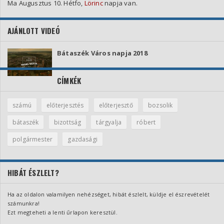
Ma Augusztus 10. Hétfo,
Lörinc
napja van.
AJÁNLOTT VIDEÓ
Bátaszék Város napja 2018
CÍMKÉK
számú
előterjesztés
előterjesztő
bozsolik
bátaszék
bizottság
tárgyalja
róbert
polgármester
gazdasági
HIBÁT ÉSZLELT?
Ha az oldalon valamilyen nehézséget, hibát észlelt, küldje el észrevételét
számunkra!
Ezt megteheti a lenti űrlapon keresztül.