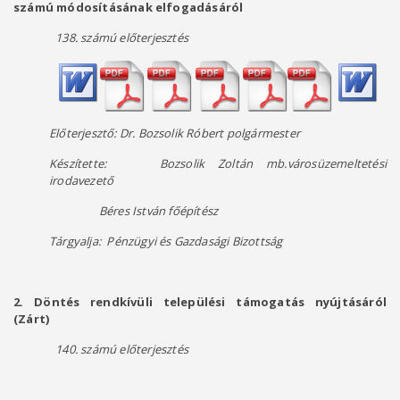
számú módosításának elfogadásáról
138. számú előterjesztés
Előterjesztő: Dr. Bozsolik Róbert polgármester
Készítette: Bozsolik Zoltán mb.városüzemeltetési
irodavezető
Béres István főépítész
Tárgyalja: Pénzügyi és Gazdasági Bizottság
2. Döntés rendkívüli települési támogatás nyújtásáról
(Zárt)
140. számú előterjesztés