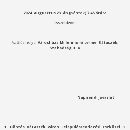
2024. augusztus 23–án (péntek)
7.45 órára
összehívom.
Az ülés helye:
Városháza Millenniumi terme. Bátaszék,
Szabadság u. 4
.
Napirendi javaslat
1. Döntés Bátaszék Város Településrendezési Eszközei 3.