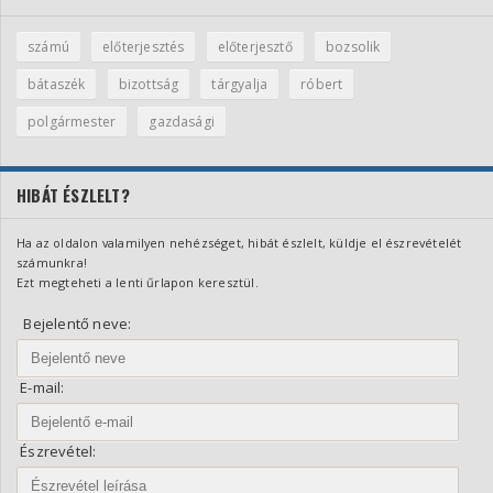
számú
előterjesztés
előterjesztő
bozsolik
bátaszék
bizottság
tárgyalja
róbert
polgármester
gazdasági
HIBÁT ÉSZLELT?
Ha az oldalon valamilyen nehézséget, hibát észlelt, küldje el észrevételét
számunkra!
Ezt megteheti a lenti űrlapon keresztül.
Bejelentő neve:
E-mail:
Észrevétel: