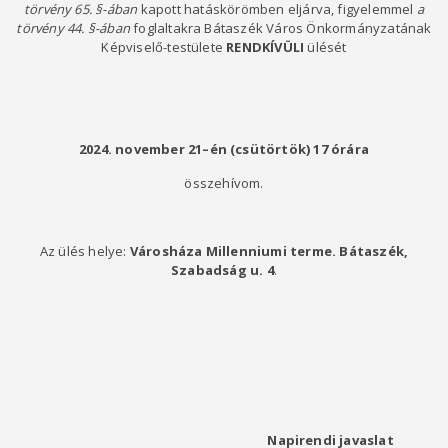
törvény 65. §-ában
kapott hatáskörömben eljárva, figyelemmel
a
törvény 44. §-ában
foglaltakra Bátaszék Város Önkormányzatának
Képviselő-testülete
RENDKÍVÜLI
ülését
2024. november 21–én (csütörtök)
17 órára
összehívom.
Az ülés helye:
Városháza Millenniumi terme. Bátaszék,
Szabadság u. 4
.
Napirendi javaslat