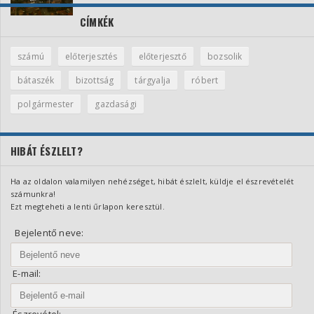
CÍMKÉK
számú
előterjesztés
előterjesztő
bozsolik
bátaszék
bizottság
tárgyalja
róbert
polgármester
gazdasági
HIBÁT ÉSZLELT?
Ha az oldalon valamilyen nehézséget, hibát észlelt, küldje el észrevételét
számunkra!
Ezt megteheti a lenti űrlapon keresztül.
Bejelentő neve:
E-mail: