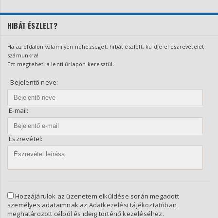
HIBÁT ÉSZLELT?
Ha az oldalon valamilyen nehézséget, hibát észlelt, küldje el észrevételét
számunkra!
Ezt megteheti a lenti űrlapon keresztül.
Bejelentő neve:
E-mail:
Észrevétel:
Hozzájárulok az üzenetem elküldése során megadott
személyes adataimnak az
Adatkezelési tájékoztatóban
meghatározott célból és ideig történő kezeléséhez.