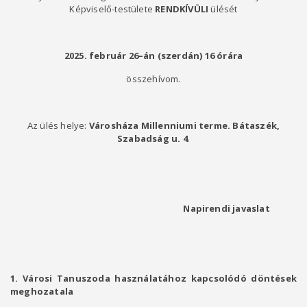
Képviselő-testülete
RENDKÍVÜLI
ülését
2025. február 26–án (szerdán)
16 órára
összehívom.
Az ülés helye:
Városháza Millenniumi terme. Bátaszék,
Szabadság u. 4
.
Napirendi javaslat
1. Városi Tanuszoda használatához kapcsolódó döntések
meghozatala