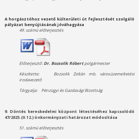
A horgásztóhoz vezető külterületi út fejlesztését szolgáló
pályázat benyújtásának jóváhagyása
49. számú előterjesztés
Előterjesztő:
Dr. Bozsolik Róbert
polgármester
Készítette:
Bozsolik Zoltán mb. városüzemeltetési
irodavezető
T
árgyalja: Pénzügyi és Gazdasági Bizottság
9. Döntés kereskedelmi központ létestéséhez kapcsolódó
47/2025.(II.12.) önkormányzati határozat módosítása
51. számú előterjesztés