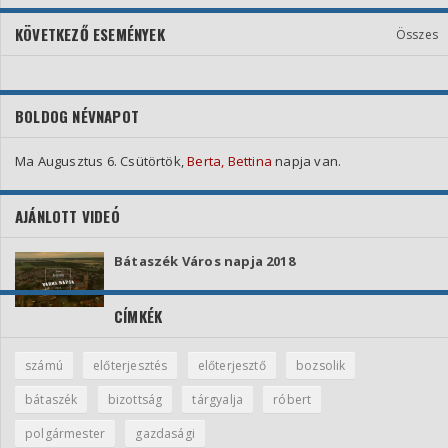
KÖVETKEZŐ ESEMÉNYEK
Összes
BOLDOG NÉVNAPOT
Ma Augusztus 6. Csütörtök,
Berta, Bettina
napja van.
AJÁNLOTT VIDEÓ
Bátaszék Város napja 2018
CÍMKÉK
számú
előterjesztés
előterjesztő
bozsolik
bátaszék
bizottság
tárgyalja
róbert
polgármester
gazdasági