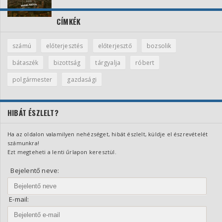
CÍMKÉK
számú
előterjesztés
előterjesztő
bozsolik
bátaszék
bizottság
tárgyalja
róbert
polgármester
gazdasági
HIBÁT ÉSZLELT?
Ha az oldalon valamilyen nehézséget, hibát észlelt, küldje el észrevételét
számunkra!
Ezt megteheti a lenti űrlapon keresztül.
Bejelentő neve:
E-mail: