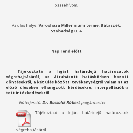
összehívom.
Az ülés helye:
Városháza Millenniumi terme. Bátaszék,
Szabadság u. 4
.
Napirend előtt
Tájékoztató a lejárt határidejű határozatok
végrehajtásáról, az átruházott hatáskörben hozott
döntésekről, a két ülés közötti tevékenységről valamint az
előző üléseken elhangzott kérdésekre, interpellációkra
tett intézkedésekről
Előterjesztő:
Dr. Bozsolik Róbert
polgármester
Tájékoztató a lejárt határidejű határozatok
végrehajtásáról