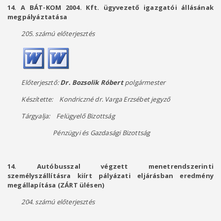
14. A BÁT-KOM 2004. Kft. ügyvezető igazgatói állásának
megpályáztatása
205. számú előterjesztés
Előterjesztő:
Dr. Bozsolik Róbert
polgármester
Készítette: Kondriczné dr. Varga Erzsébet jegyző
Tárgyalja: Felügyelő Bizottság
Pénzügyi és Gazdasági Bizottság
14. Autóbusszal végzett menetrendszerinti
személyszállításra kiírt pályázati eljárásban eredmény
megállapítása (ZÁRT ülésen)
204. számú előterjesztés