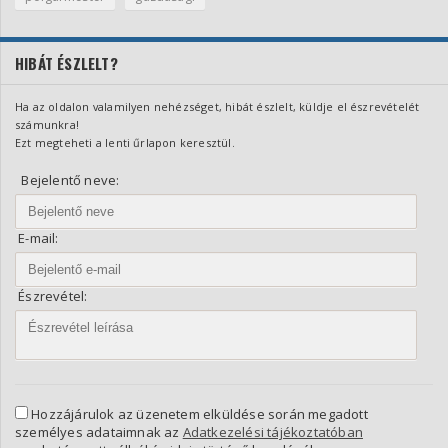
HIBÁT ÉSZLELT?
Ha az oldalon valamilyen nehézséget, hibát észlelt, küldje el észrevételét
számunkra!
Ezt megteheti a lenti űrlapon keresztül.
Bejelentő neve:
E-mail:
Észrevétel:
Hozzájárulok az üzenetem elküldése során megadott
személyes adataimnak az
Adatkezelési tájékoztatóban