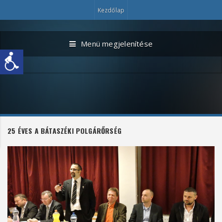
Kezdőlap
Menü megjelenítése
25 ÉVES A BÁTASZÉKI POLGÁRŐRSÉG