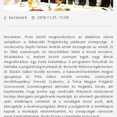
bataszek
2016.11.21, 11:38
November 19-én került megrendezésre az általános iskola
aulájában a Bátaszéki Polgárőrség jubileumi ünnepsége. A
rendezvény elején Farkas András elnök összegezte az elmúlt 25
év főbb eseményeit, és beszédében kitért a közeli tervekre,
feladatokra is, melyek között szerepel egyik nagy álmuk
megvalósítása: egy iroda kialakítása. A programon felszólalt és
méltatta a polgárőrség munkáját dr. Bozsolik Róbert polgármester;
dr. Balázs Gábor tűzoltó ezredes, a Katasztrófavédelem megyei
igazgatója; dr. Pilisi Gábor rendőr ezredes, szekszárdi
rendőrkapitány; Oroszki Szabolcs, a Tolna Megyei Polgárőr
Szervezetek Szövetségének alelnöke és Hegedűs István, aki
bejelentette, hogy jövőre egy rendszám felismerő rendszerrel
kívánja támogatni polgárőreink munkáját. Az elismerő gondolatok
után emléklapot vehettek át a vendégek közül azok, akik
támogatják a tevékenységüket, illetve a polgárőrök is emléklapot
kaptak a munkájuk elismeréseként. Az ünnepséget városunk
egyik fiatal tehetsége, Bojás Eszter színesítette műsorával.