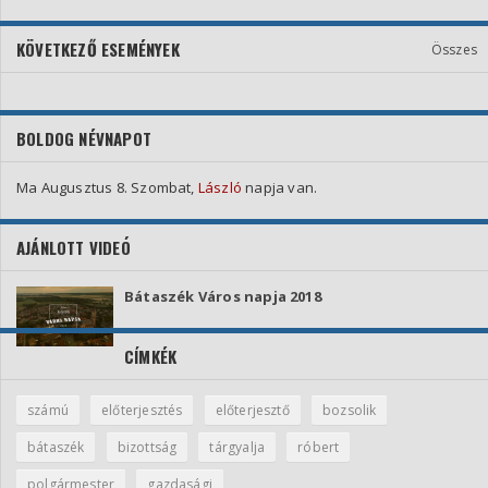
KÖVETKEZŐ ESEMÉNYEK
Összes
BOLDOG NÉVNAPOT
Ma Augusztus 8. Szombat,
László
napja van.
AJÁNLOTT VIDEÓ
Bátaszék Város napja 2018
CÍMKÉK
számú
előterjesztés
előterjesztő
bozsolik
bátaszék
bizottság
tárgyalja
róbert
polgármester
gazdasági