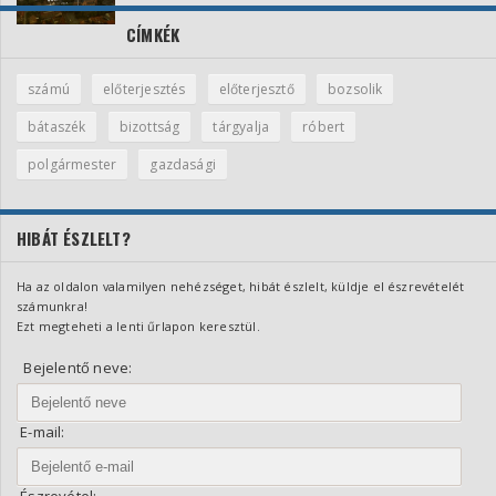
CÍMKÉK
számú
előterjesztés
előterjesztő
bozsolik
bátaszék
bizottság
tárgyalja
róbert
polgármester
gazdasági
HIBÁT ÉSZLELT?
Ha az oldalon valamilyen nehézséget, hibát észlelt, küldje el észrevételét
számunkra!
Ezt megteheti a lenti űrlapon keresztül.
Bejelentő neve:
E-mail:
Észrevétel: