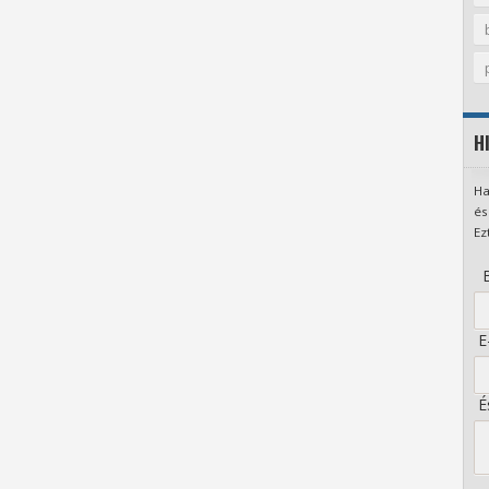
H
Ha
és
Ez
B
E-
És