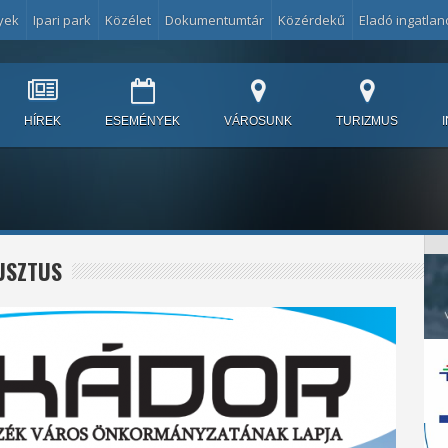
yek
Ipari park
Közélet
Dokumentumtár
Közérdekű
Eladó ingatlan
HÍREK
ESEMÉNYEK
VÁROSUNK
TURIZMUS
USZTUS