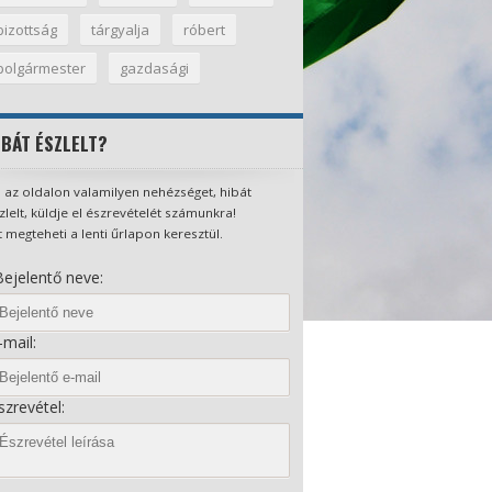
bizottság
tárgyalja
róbert
polgármester
gazdasági
IBÁT ÉSZLELT?
 az oldalon valamilyen nehézséget, hibát
zlelt, küldje el észrevételét számunkra!
t megteheti a lenti űrlapon keresztül.
ejelentő neve:
mail:
zrevétel: