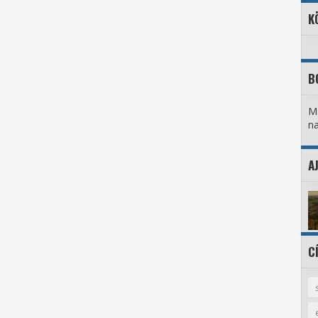
K
B
Ma
na
A
C