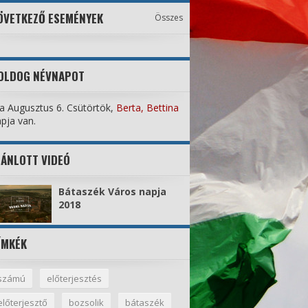
ÖVETKEZŐ ESEMÉNYEK
Összes
OLDOG NÉVNAPOT
 Augusztus 6. Csütörtök,
Berta, Bettina
pja van.
JÁNLOTT VIDEÓ
Bátaszék Város napja
2018
ÍMKÉK
számú
előterjesztés
előterjesztő
bozsolik
bátaszék