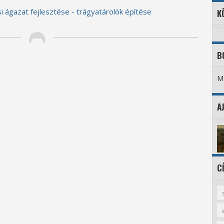
i ágazat fejlesztése - trágyatárolók építése
K
B
Ma
A
C