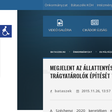
Önkormányzat
Bátaszéki KÖH
Intézmén
VIDEÓ GALÉRIA
CIKÁDOR ÚJSÁG
BATASZEK.HU
ÖNKORMÁNYZAT
EU PÁLYÁZA
MEGJELENT AZ ÁLLATTENYÉS
TRÁGYATÁROLÓK ÉPÍTÉSÉT
bataszek
2015.11.26, 13:57
A Széchenyi 2020 keretében meg