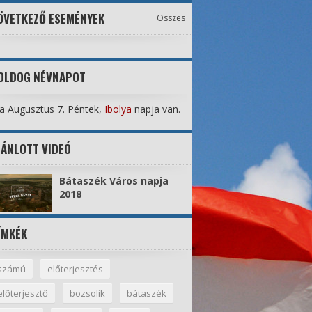
ÖVETKEZŐ ESEMÉNYEK
Összes
OLDOG NÉVNAPOT
 Augusztus 7. Péntek,
Ibolya
napja van.
JÁNLOTT VIDEÓ
Bátaszék Város napja
2018
ÍMKÉK
számú
előterjesztés
előterjesztő
bozsolik
bátaszék