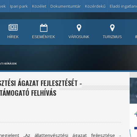
yek
Ipari park
Közélet
Dokumentumtár
Közérdekű
Eladó ingatlan
HÍREK
ESEMÉNYEK
VÁROSUNK
TURIZMUS
TI KIÍRÁSOK
ZTÉSI ÁGAZAT FEJLESZTÉSÉT -
 TÁMOGATÓ FELHÍVÁS
jelent „Az állattenyésztési ágazat fejlesztése -