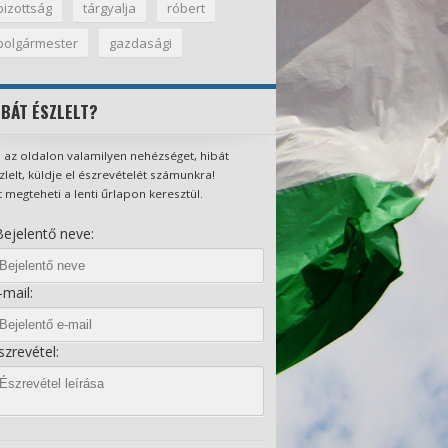
bizottság
tárgyalja
róbert
polgármester
gazdasági
IBÁT ÉSZLELT?
 az oldalon valamilyen nehézséget, hibát
zlelt, küldje el észrevételét számunkra!
t megteheti a lenti űrlapon keresztül.
ejelentő neve:
mail:
zrevétel: