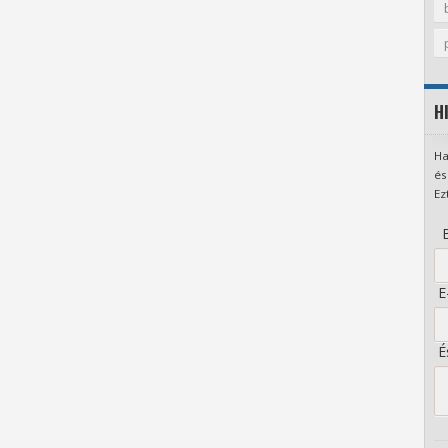
H
Ha
és
Ez
B
E-
És