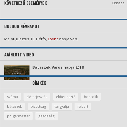
KÖVETKEZŐ ESEMÉNYEK
Összes
BOLDOG NÉVNAPOT
Ma Augusztus 10. Hétfo,
Lörinc
napja van.
AJÁNLOTT VIDEÓ
Bátaszék Város napja 2018
CÍMKÉK
számú
előterjesztés
előterjesztő
bozsolik
bátaszék
bizottság
tárgyalja
róbert
polgármester
gazdasági