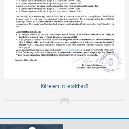
Kérelem itt letölthető