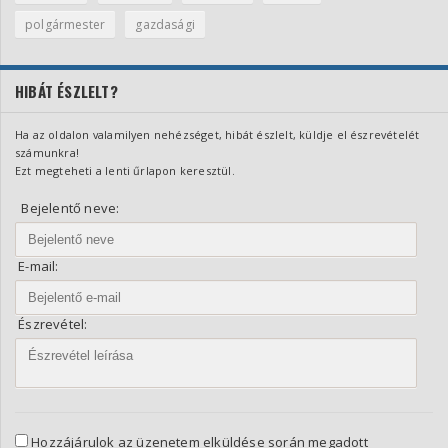
polgármester
gazdasági
HIBÁT ÉSZLELT?
Ha az oldalon valamilyen nehézséget, hibát észlelt, küldje el észrevételét
számunkra!
Ezt megteheti a lenti űrlapon keresztül.
Bejelentő neve:
E-mail:
Észrevétel:
Hozzájárulok az üzenetem elküldése során megadott