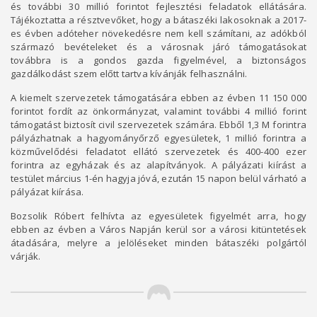
és további 30 millió forintot fejlesztési feladatok ellátására.
Tájékoztatta a résztvevőket, hogy a bátaszéki lakosoknak a 2017-
es évben adóteher növekedésre nem kell számítani, az adókból
származó bevételeket és a városnak járó támogatásokat
továbbra is a gondos gazda figyelmével, a biztonságos
gazdálkodást szem előtt tartva kívánják felhasználni.
A kiemelt szervezetek támogatására ebben az évben 11 150 000
forintot fordít az önkormányzat, valamint további 4 millió forint
támogatást biztosít civil szervezetek számára. Ebből 1,3 M forintra
pályázhatnak a hagyományőrző egyesületek, 1 millió forintra a
közművelődési feladatot ellátó szervezetek és 400-400 ezer
forintra az egyházak és az alapítványok. A pályázati kiírást a
testület március 1-én hagyja jóvá, ezután 15 napon belül várható a
pályázat kiírása.
Bozsolik Róbert felhívta az egyesületek figyelmét arra, hogy
ebben az évben a Város Napján kerül sor a városi kitüntetések
átadására, melyre a jelöléseket minden bátaszéki polgártól
várják.