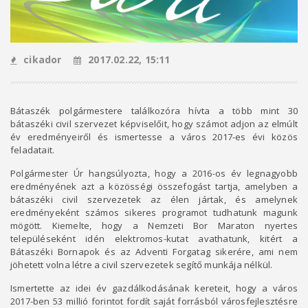
cikador
2017.02.22, 15:11
Bátaszék polgármestere találkozóra hívta a több mint 30
bátaszéki civil szervezet képviselőit, hogy számot adjon az elmúlt
év eredményeiről és ismertesse a város 2017-es évi közös
feladatait.
Polgármester Úr hangsúlyozta, hogy a 2016-os év legnagyobb
eredményének azt a közösségi összefogást tartja, amelyben a
bátaszéki civil szervezetek az élen jártak, és amelynek
eredményeként számos sikeres programot tudhatunk magunk
mögött. Kiemelte, hogy a Nemzeti Bor Maraton nyertes
településeként idén elektromos-kutat avathatunk, kitért a
Bátaszéki Bornapok és az Adventi Forgatag sikerére, ami nem
jöhetett volna létre a civil szervezetek segítő munkája nélkül.
Ismertette az idei év gazdálkodásának kereteit, hogy a város
2017-ben 53 millió forintot fordít saját forrásból városfejlesztésre