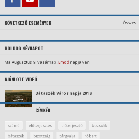
KÖVETKEZŐ ESEMÉNYEK
Összes
BOLDOG NÉVNAPOT
Ma Augusztus 9. Vasárnap,
Emod
napja van.
AJÁNLOTT VIDEÓ
Bátaszék Város napja 2018
CÍMKÉK
számú
előterjesztés
előterjesztő
bozsolik
bátaszék
bizottság
tárgyalja
róbert