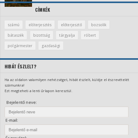
CÍMKÉK
számú
előterjesztés
előterjesztő
bozsolik
bátaszék
bizottság
tárgyalja
róbert
polgármester
gazdasági
HIBÁT ÉSZLELT?
Ha az oldalon valamilyen nehézséget, hibát észlelt, küldje el észrevételét
számunkra!
Ezt megteheti a lenti űrlapon keresztül.
Bejelentő neve:
E-mail:
Észrevétel: