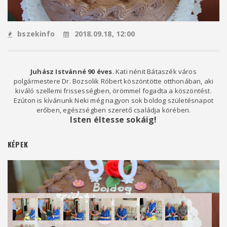
bszekinfo
2018.09.18, 12:00
Juhász Istvánné 90 éves
. Kati nénit Bátaszék város
polgármestere Dr. Bozsolik Róbert köszöntötte otthonában, aki
kiváló szellemi frissességben, örömmel fogadta a köszöntést.
Ezúton is kívánunk Neki még nagyon sok boldog születésnapot
erőben, egészségben szerető családja körében.
Isten éltesse sokáig!
KÉPEK