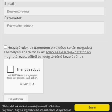
E-mail:
Észrevétel:
Hozzájárulok az üzenetem elküldése során megadott
személyes adataimnak az
Adatkezelési tájékoztatóban
meghatározott célból és ideig történő kezeléséhez.
Weboldalunk sütiket (cookie) használ működése
Értem
folyamán, hogy a legjobb felhasználói élményt nyújthassa