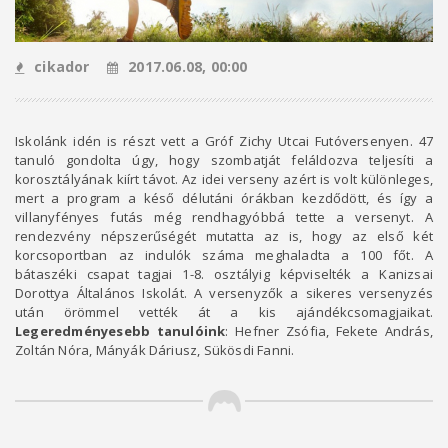
cikador
2017.06.08, 00:00
Iskolánk idén is részt vett a Gróf Zichy Utcai Futóversenyen. 47
tanuló gondolta úgy, hogy szombatját feláldozva teljesíti a
korosztályának kiírt távot. Az idei verseny azért is volt különleges,
mert a program a késő délutáni órákban kezdődött, és így a
villanyfényes futás még rendhagyóbbá tette a versenyt. A
rendezvény népszerűségét mutatta az is, hogy az első két
korcsoportban az indulók száma meghaladta a 100 főt. A
bátaszéki csapat tagjai 1-8. osztályig képviselték a Kanizsai
Dorottya Általános Iskolát. A versenyzők a sikeres versenyzés
után örömmel vették át a kis ajándékcsomagjaikat.
Legeredményesebb tanulóink
: Hefner Zsófia, Fekete András,
Zoltán Nóra, Mányák Dáriusz, Sükösdi Fanni.