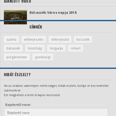
AJÁNLOTT VIDEÓ
Bátaszék Város napja 2018
CÍMKÉK
számú
előterjesztés
előterjesztő
bozsolik
bátaszék
bizottság
tárgyalja
róbert
polgármester
gazdasági
HIBÁT ÉSZLELT?
Ha az oldalon valamilyen nehézséget, hibát észlelt, küldje el észrevételét
számunkra!
Ezt megteheti a lenti űrlapon keresztül.
Bejelentő neve: