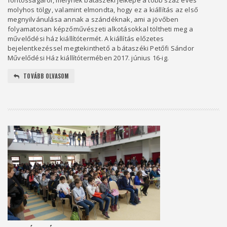
fontosságáról, melynek bátaszéki jelképe a több száz éves
molyhos tölgy, valamint elmondta, hogy ez a kiállítás az első
megnyilvánulása annak a szándéknak, ami a jövőben
folyamatosan képzőművészeti alkotásokkal töltheti meg a
művelődési ház kiállítótermét. A kiállítás előzetes
bejelentkezéssel megtekinthető a bátaszéki Petőfi Sándor
Művelődési Ház kiállítótermében 2017. június 16-ig.
TOVÁBB OLVASOM