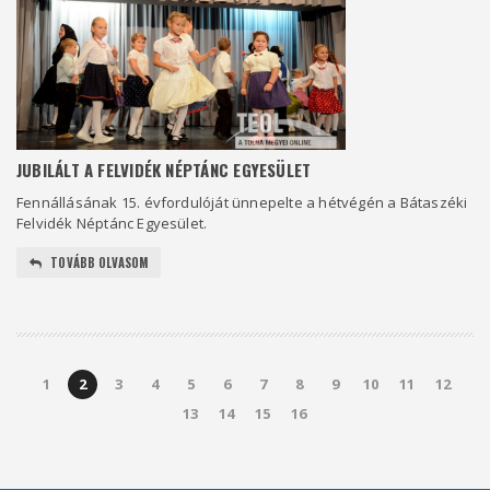
JUBILÁLT A FELVIDÉK NÉPTÁNC EGYESÜLET
Fennállásának 15. évfordulóját ünnepelte a hétvégén a Bátaszéki
Felvidék Néptánc Egyesület.
TOVÁBB OLVASOM
1
2
3
4
5
6
7
8
9
10
11
12
13
14
15
16