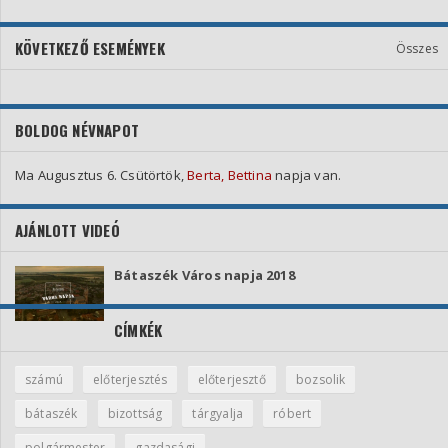
KÖVETKEZŐ ESEMÉNYEK
Összes
BOLDOG NÉVNAPOT
Ma Augusztus 6. Csütörtök,
Berta, Bettina
napja van.
AJÁNLOTT VIDEÓ
Bátaszék Város napja 2018
CÍMKÉK
számú
előterjesztés
előterjesztő
bozsolik
bátaszék
bizottság
tárgyalja
róbert
polgármester
gazdasági