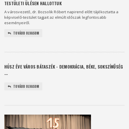
TESTÜLETI ÜLÉSEN HALLOTTUK
A városvezető, dr. Bozsolik Róbert napirend előtt tájékoztatta a
képviselő-testület tagjait az elmúlt időszak legfontosabb
eseményeiről.
TOVÁBB OLVASOM
HÚSZ ÉVE VÁROS BÁTASZÉK - DEMOKRÁCIA, BÉKE, SOKSZÍNŰSÉG
...
TOVÁBB OLVASOM