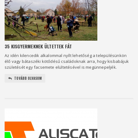
35 KISGYERMEKNEK ÜLTETTEK FÁT
Az idén kilencedik alkalommal nyílt lehetőség a településünkön
élő vagy bátaszéki kötődésű családoknak arra, hogy kisbabájuk
születését egy facsemete elültetésével is megünnepeljék.
TOVÁBB OLVASOM